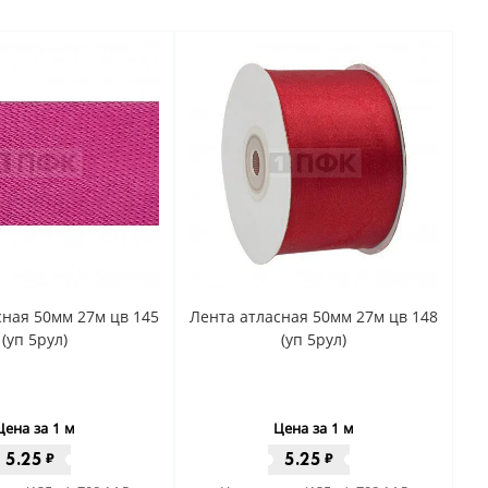
сная 50мм 27м цв 145
Лента атласная 50мм 27м цв 148
(уп 5рул)
(уп 5рул)
Цена за 1 м
Цена за 1 м
5.25
5.25
₽
₽