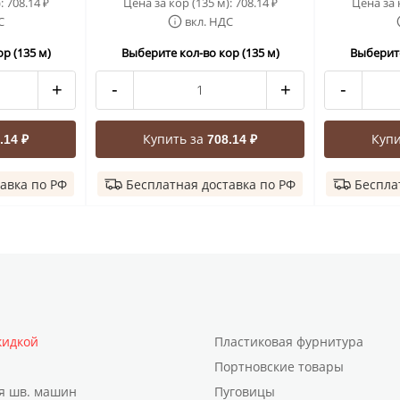
):
708.14
Цена за кор (135 м):
708.14
Цена за 
₽
₽
С
вкл. НДС
р (135 м)
Выберите кол-во кор (135 м)
Выберите
+
-
+
-
Купить за
Купи
.14 ₽
708.14 ₽
авка по РФ
Бесплатная доставка по РФ
Беспла
кидкой
Пластиковая фурнитура
Портновские товары
я шв. машин
Пуговицы