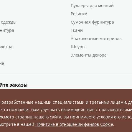
Пуллеры для молний
Резинки
 одежды
Сумочная фурнитура
нитура
Ткани
Упаковочные материалы
олотна
Шнуры
Элементы декора
ие
йте заказы
, разработанные нашими специалистами и третьими лицами, д
 что позволяет нам улучшать взаимодействие с пользователями
осмотр страниц нашего сайта, вы принимаете условия его испо
ны.
смотрите в нашей
Политике в отношении файлов Cookie
.