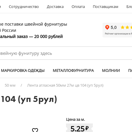
и
Сотрудничество
Доставка
Оплата
Поставщикам
Бл
е поставки швейной фурнитуры
й России
льный заказ — 20 000 рублей
МАРКИРОВКА ОДЕЖДЫ
МЕТАЛЛОФУРНИТУРА
МОЛНИИ
П
/
50 мм
/
Лента атласная 50мм 27м цв 104 (уп 5рул)
104 (уп 5рул)
Цена за м.
5.25
₽