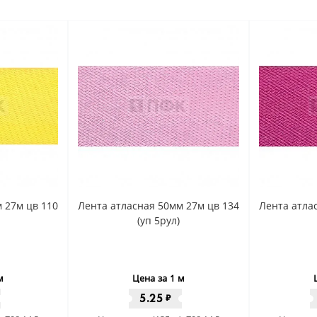
 27м цв 110
Лента атласная 50мм 27м цв 134
Лента атла
(уп 5рул)
м
Цена за 1 м
5.25
₽