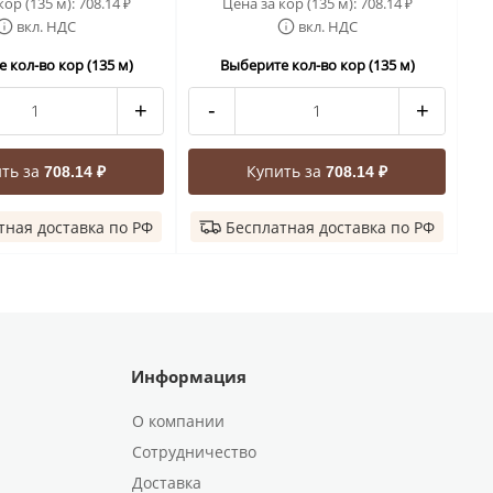
кор (135 м):
708.14
Цена за кор (135 м):
708.14
₽
₽
вкл. НДС
вкл. НДС
 кол-во кор (135 м)
Выберите кол-во кор (135 м)
+
-
+
ть за
Купить за
708.14 ₽
708.14 ₽
тная доставка по РФ
Бесплатная доставка по РФ
Информация
О компании
Сотрудничество
Доставка