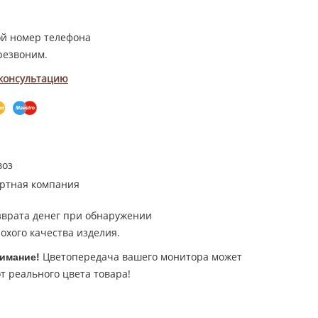
ой номер телефона
резвоним.
 консультацию
воз
ртная компания
зврата денег при обнаружении
охого качества изделия.
Цветопередача вашего монитора может
имание!
т реального цвета товара!