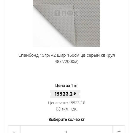
Спанбонд 15гр/м2 шир 160см цв серый св (рул
48кг/2000м)
Цена за 1 кг
15523.2
₽
Цена за кг:
15523.2
₽
вкл. НДС
Выберите кол-во кг
-
+