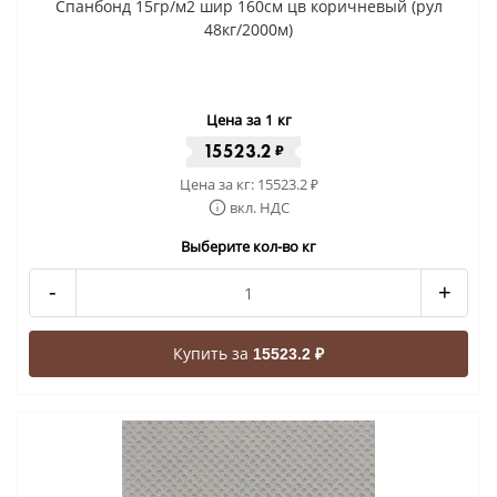
Спанбонд 15гр/м2 шир 160см цв коричневый (рул
48кг/2000м)
Цена за 1 кг
15523.2
₽
Цена за кг:
15523.2
₽
вкл. НДС
Выберите кол-во кг
-
+
Купить за
15523.2 ₽