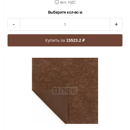
вкл. НДС
Выберите кол-во м
-
+
Купить за
15523.2 ₽