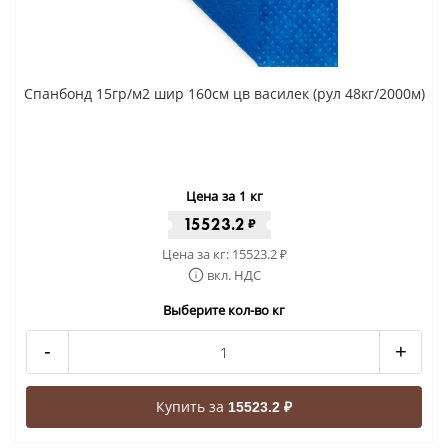
Спанбонд 15гр/м2 шир 160см цв василек (рул 48кг/2000м)
Цена за 1 кг
15523.2
₽
Цена за кг:
15523.2
₽
вкл. НДС
Выберите кол-во кг
-
+
Купить за
15523.2 ₽