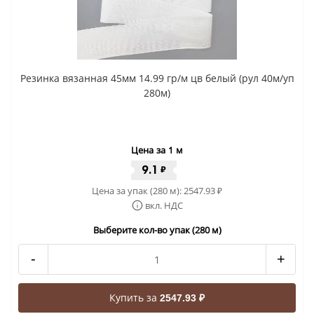
Резинка вязанная 45мм 14.99 гр/м цв белый (рул 40м/уп
280м)
Цена за 1 м
9.1
₽
Цена за упак (280 м):
2547.93
₽
вкл. НДС
Выберите кол-во упак (280 м)
-
+
Купить за
2547.93 ₽