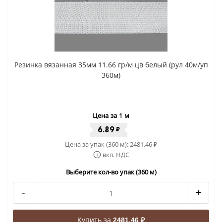
Резинка вязанная 35мм 11.66 гр/м цв белый (рул 40м/уп
360м)
Цена за 1 м
6.89
₽
Цена за упак (360 м):
2481.46
₽
вкл. НДС
Выберите кол-во упак (360 м)
-
+
Купить за
2481.46 ₽