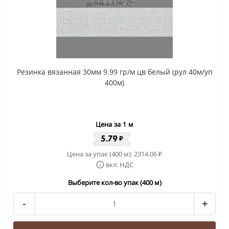
Резинка вязанная 30мм 9.99 гр/м цв белый (рул 40м/уп
400м)
Цена за 1 м
5.79
₽
Цена за упак (400 м):
2314.06
₽
вкл. НДС
Выберите кол-во упак (400 м)
-
+