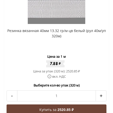
Резинка вязанная 40мм 13.32 гр/м цв белый (рул 40м/уп
320м)
Цена за 1 м
7.88
₽
Цена за упак (320 м):
2520.85
₽
вкл. НДС
Выберите кол-во упак (320 м)
-
+
Купить за
2520.85 ₽