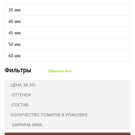
Ушковые
Цепочки шарики с замком
Ткани
35 мм
Шторные
Шнуры
Элементы декора
40 мм
Сумочная фурнитура
45 мм
50 мм
60 мм
Фильтры
Сбросить все
ЦЕНА ЗА УП.
ОТТЕНОК
СОСТАВ
КОЛИЧЕСТВО ТОВАРОВ В УПАКОВКЕ
ШИРИНА (ММ)