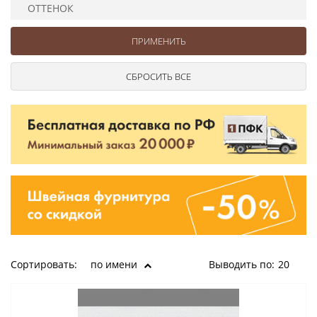
Ушковые
Цепочки шарики с замком
Ткани
ОТТЕНОК
Шторные
Шнуры
Элементы декора
Сумочная фурнитура
Сортировать:
по имени
Выводить по:
20