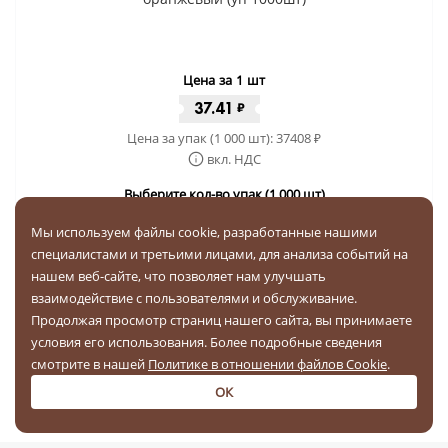
Цена за 1 шт
37.41
₽
Цена за упак (1 000 шт):
37408
₽
вкл. НДС
Выберите кол-во упак (1 000 шт)
Мы используем файлы cookie, разработанные нашими
-
+
специалистами и третьими лицами, для анализа событий на
нашем веб-сайте, что позволяет нам улучшать
Купить за
37408 ₽
взаимодействие с пользователями и обслуживание.
Продолжая просмотр страниц нашего сайта, вы принимаете
Бесплатная доставка по РФ
условия его использования. Более подробные сведения
смотрите в нашей
Политике в отношении файлов Cookie
.
ОК
1
2
3