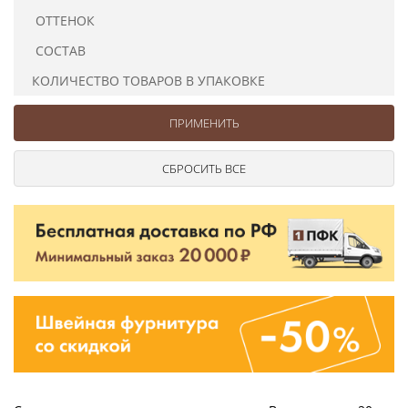
Ушковые
Цепочки шарики с замком
Ткани
ОТТЕНОК
Шторные
Шнуры
СОСТАВ
Элементы декора
КОЛИЧЕСТВО ТОВАРОВ В УПАКОВКЕ
Сумочная фурнитура