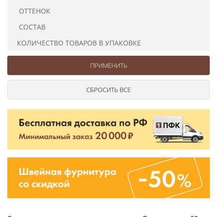
Ушковые
Цепочки шарики с замком
Ткани
ОТТЕНОК
Шторные
Шнуры
СОСТАВ
Элементы декора
КОЛИЧЕСТВО ТОВАРОВ В УПАКОВКЕ
Сумочная фурнитура