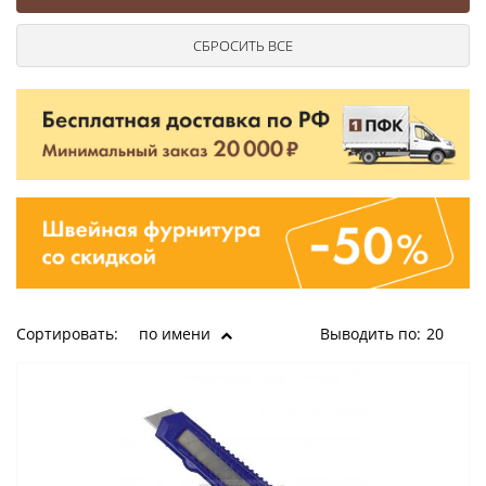
Ушковые
Цепочки шарики с замком
Ткани
Шторные
Шнуры
Элементы декора
Сумочная фурнитура
Сортировать:
по имени
Выводить по:
20