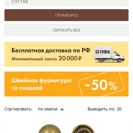
СОСТАВ
Ушковые
Цепочки шарики с замком
Ткани
Шторные
Шнуры
Элементы декора
Сумочная фурнитура
Сортировать:
по имени
Выводить по:
20