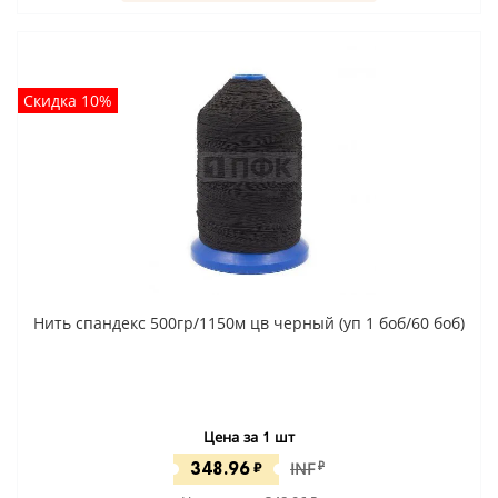
Скидка 10%
Нить спандекс 500гр/1150м цв черный (уп 1 боб/60 боб)
Цена за 1 шт
348.96
₽
INF
₽