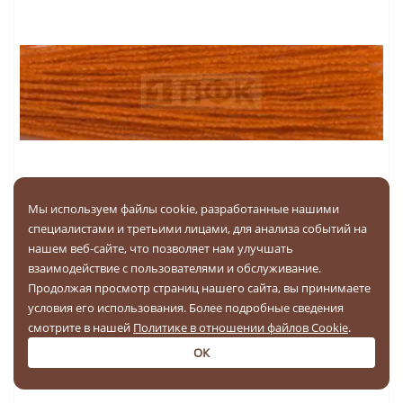
Мы используем файлы cookie, разработанные нашими
Нить швейная армированная 35 АП/ПМ (аналог 35ЛЛ)
специалистами и третьими лицами, для анализа событий на
2500 м цв 192 (уп 10/кор 100)
нашем веб-сайте, что позволяет нам улучшать
взаимодействие с пользователями и обслуживание.
Продолжая просмотр страниц нашего сайта, вы принимаете
условия его использования. Более подробные сведения
Цена за 1 шт
смотрите в нашей
Политике в отношении файлов Cookie
.
140
₽
ОК
Цена за упак (10 шт):
1400
₽
вкл. НДС