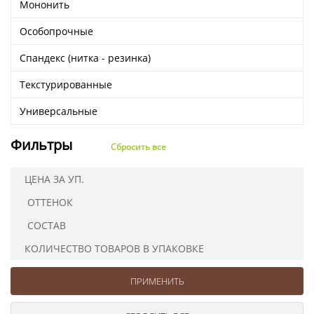
Мононить
Ушковые
Цепочки шарики с замком
Ткани
Шторные
Шнуры
Особопрочные
Элементы декора
Спандекс (нитка - резинка)
Сумочная фурнитура
Текстурированные
Универсальные
Фильтры
Сбросить все
ЦЕНА ЗА УП.
ОТТЕНОК
СОСТАВ
КОЛИЧЕСТВО ТОВАРОВ В УПАКОВКЕ