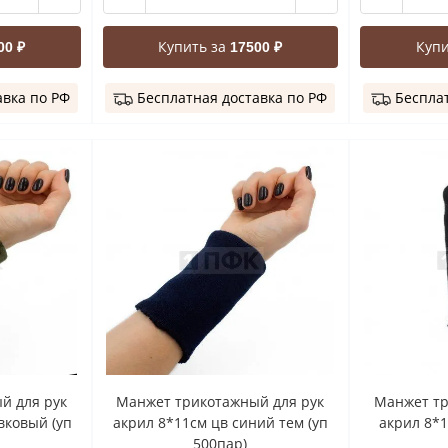
Купить за
Купи
00 ₽
17500 ₽
авка по РФ
Бесплатная доставка по РФ
Бесплат
й для рук
Манжет трикотажный для рук
Манжет тр
вковый (уп
акрил 8*11см цв синий тем (уп
акрил 8*1
500пар)