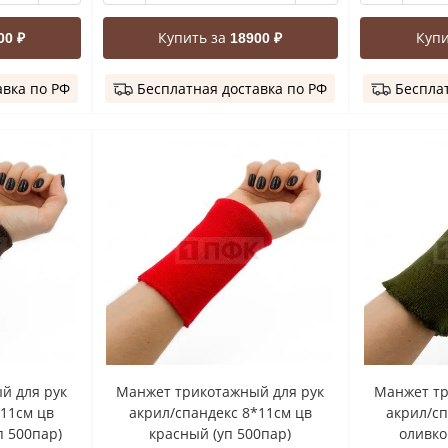
Купить за
Купи
00 ₽
18900 ₽
авка по РФ
Бесплатная доставка по РФ
Бесплат
й для рук
Манжет трикотажный для рук
Манжет тр
*11см цв
акрил/спандекс 8*11см цв
акрил/сп
п 500пар)
красный (уп 500пар)
оливко