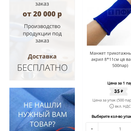
Манжет трикотажны
акрил 8*11см цв ва
500пар)
Цена за 1 па
35
₽
Цена за упак (500 пар
вкл. НДС
Выберите кол-во упак
-