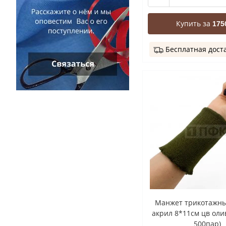
Купить за
175
Бесплатная дост
Манжет трикотажны
акрил 8*11см цв оли
500пар)