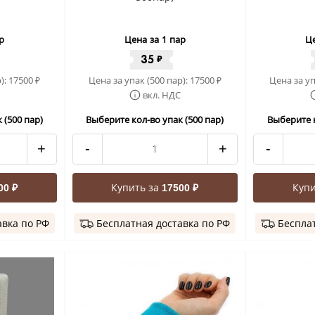
р
Цена за 1 пар
Це
35
₽
):
17500
Цена за упак (500 пар):
17500
Цена за уп
₽
₽
вкл. НДС
 (500 пар)
Выберите кол-во упак (500 пар)
Выберите к
+
-
+
-
Купить за
Купи
00 ₽
17500 ₽
авка по РФ
Бесплатная доставка по РФ
Бесплат