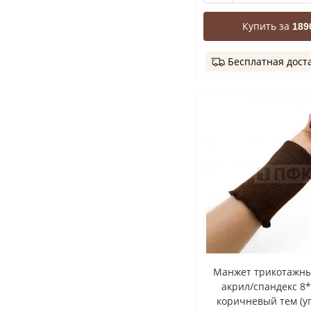
Купить за
189
Бесплатная дост
Манжет трикотажны
акрил/спандекс 8
коричневый тем (у