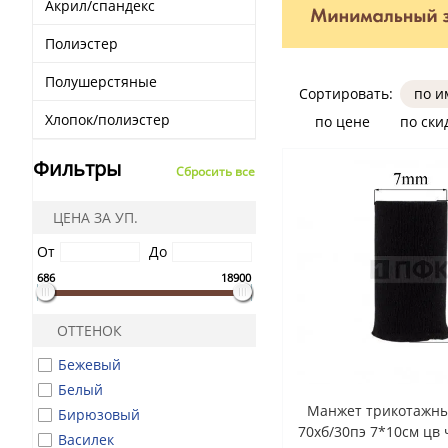
Акрил/спандекс
Полиэстер
Полушерстяные
Сортировать:
по 
Хлопок/полиэстер
по цене
по ски
Фильтры
Сбросить все
ЦЕНА ЗА УП.
От
До
686
18900
ОТТЕНОК
Бежевый
Белый
Манжет трикотажны
Бирюзовый
70хб/30пэ 7*10см цв
Василек