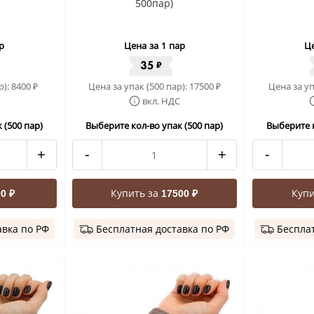
500пар)
р
Цена за 1 пар
Це
35
₽
р):
8400
Цена за упак (500 пар):
17500
Цена за уп
₽
₽
вкл. НДС
 (500 пар)
Выберите кол-во упак (500 пар)
Выберите к
+
-
+
-
Купить за
Купи
0 ₽
17500 ₽
авка по РФ
Бесплатная доставка по РФ
Бесплат