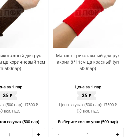
икотажный для рук
Манжет трикотажный для рук
м цв коричневый тем
акрил 8*11см цв красный (уп
уп 500пар)
500пар)
на за 1 пар
Цена за 1 пар
35
35
₽
₽
ак (500 пар):
17500
Цена за упак (500 пар):
17500
₽
₽
вкл. НДС
вкл. НДС
ол-во упак (500 пар)
Выберите кол-во упак (500 пар)
+
-
+