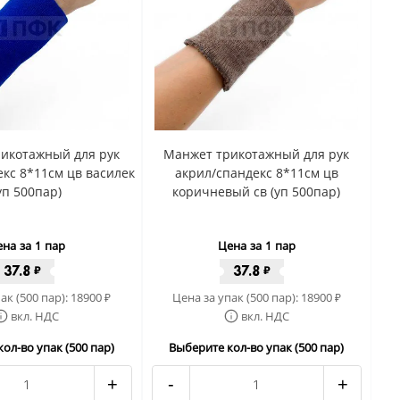
икотажный для рук
Манжет трикотажный для рук
кс 8*11см цв василек
акрил/спандекс 8*11см цв
уп 500пар)
коричневый св (уп 500пар)
на за 1 пар
Цена за 1 пар
37.8
37.8
₽
₽
ак (500 пар):
18900
Цена за упак (500 пар):
18900
₽
₽
вкл. НДС
вкл. НДС
ол-во упак (500 пар)
Выберите кол-во упак (500 пар)
+
-
+