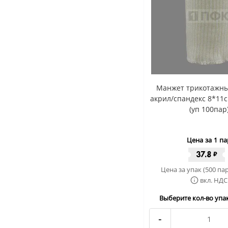
Манжет трикотажны
акрил/спандекс 8*11
(уп 100пар
Цена за 1 па
37.8
₽
Цена за упак (500 пар
вкл. НДС
Выберите кол-во упак
-