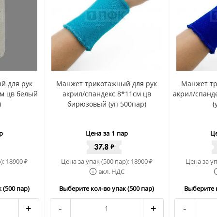
й для рук
Манжет трикотажный для рук
Манжет тр
см цв белый
акрил/спандекс 8*11см цв
акрил/спанде
)
бирюзовый (уп 500пар)
(
р
Цена за 1 пар
Це
37.8
₽
):
18900
Цена за упак (500 пар):
18900
Цена за уп
₽
₽
вкл. НДС
 (500 пар)
Выберите кол-во упак (500 пар)
Выберите к
+
-
+
-