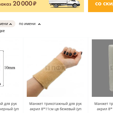
имени
по имени
дке
й для рук
Манжет трикотажный для рук
Манжет тр
 черный (уп
акрил 8*11см цв бежевый (уп
акрил 8*