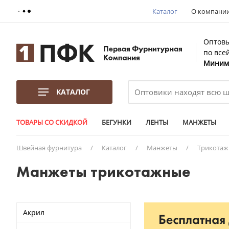
Каталог
О компани
Оптовы
по все
Минима
КАТАЛОГ
ТОВАРЫ СО СКИДКОЙ
БЕГУНКИ
ЛЕНТЫ
МАНЖЕТЫ
Швейная фурнитура
/
Каталог
/
Манжеты
/
Трикота
Манжеты трикотажные
Акрил