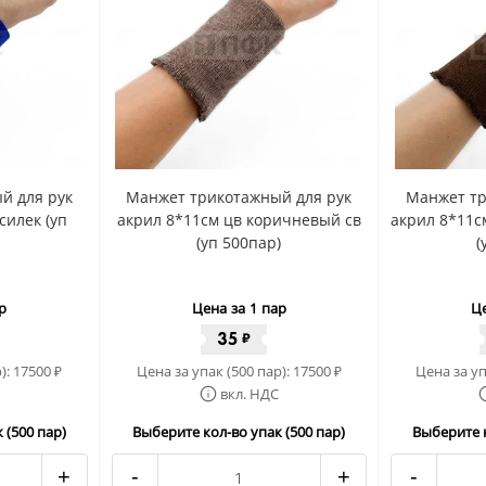
й для рук
Манжет трикотажный для рук
Манжет тр
силек (уп
акрил 8*11см цв коричневый св
акрил 8*11с
(уп 500пар)
(
р
Цена за 1 пар
Це
35
₽
):
17500
Цена за упак (500 пар):
17500
Цена за уп
₽
₽
вкл. НДС
 (500 пар)
Выберите кол-во упак (500 пар)
Выберите к
+
-
+
-