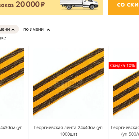
имени
по имени
дке
Скидка 10%
4x30cм (уп
Георгиевская лента 24x40cм (уп
Георгиевская
1000шт)
(уп 500