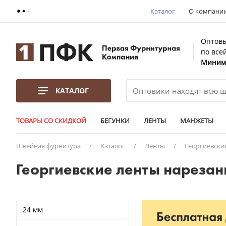
Каталог
О компани
Оптовы
по все
Минима
КАТАЛОГ
ТОВАРЫ СО СКИДКОЙ
БЕГУНКИ
ЛЕНТЫ
МАНЖЕТЫ
Швейная фурнитура
/
Каталог
/
Ленты
/
Георгиевски
Георгиевские ленты нареза
24 мм