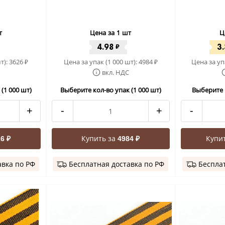
т
Цена за 1 шт
Ц
4.98
3
₽
т):
3626
Цена за упак (1 000 шт):
4984
Цена за уп
₽
₽
вкл. НДС
(1 000 шт)
Выберите кол-во упак (1 000 шт)
Выберите 
+
-
+
-
Купить за
Купи
6 ₽
4984 ₽
авка по РФ
Бесплатная доставка по РФ
Бесплат