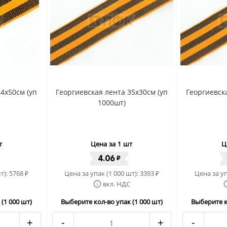
4x50cм (уп
Георгиевская лента 35x30cм (уп
Георгиевск
1000шт)
т
Цена за 1 шт
Ц
4.06
₽
т):
5768
Цена за упак (1 000 шт):
3393
Цена за уп
₽
₽
вкл. НДС
(1 000 шт)
Выберите кол-во упак (1 000 шт)
Выберите к
+
-
+
-