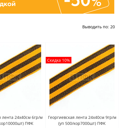
Выводить по:
20
Скидка 10%
 лента 24x40cм 6гр/м
Георгиевская лента 24x40cм 9гр/м
/кор10000шт) ПФК
(уп 500/кор7000шт) ПФК