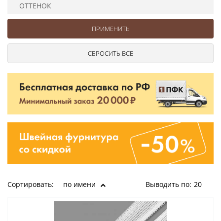
Ушковые
Цепочки шарики с замком
Ткани
ОТТЕНОК
Шторные
Шнуры
Элементы декора
Сумочная фурнитура
Сортировать:
по имени
Выводить по:
20