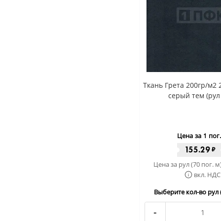
Ткань Грета 200гр/м2 
серый тем (рул
Цена за 1 пог
155.29
₽
Цена за рул (70 пог. м
вкл. НДС
Выберите кол-во рул (
-