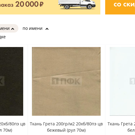
имени
по имени
дке
20хб/80пэ цв
Ткань Грета 200гр/м2 20хб/80пэ цв
Ткань Грета 
л 70м)
бежевый (рул 70м)
бел