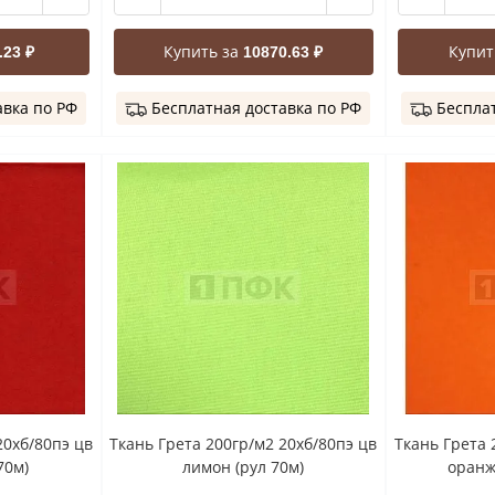
Купить за
Купит
.23 ₽
10870.63 ₽
авка по РФ
Бесплатная доставка по РФ
Бесплат
20хб/80пэ цв
Ткань Грета 200гр/м2 20хб/80пэ цв
Ткань Грета 
70м)
лимон (рул 70м)
оранж