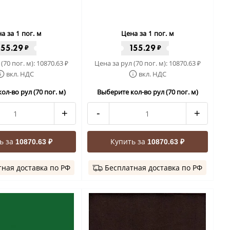
а за 1 пог. м
Цена за 1 пог. м
155.29
155.29
₽
₽
(70 пог. м):
10870.63
Цена за рул (70 пог. м):
10870.63
₽
₽
вкл. НДС
вкл. НДС
ол-во рул (70 пог. м)
Выберите кол-во рул (70 пог. м)
+
-
+
ь за
Купить за
10870.63 ₽
10870.63 ₽
ная доставка по РФ
Бесплатная доставка по РФ