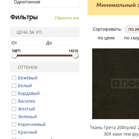
Однотонная
Фильтры
Сбросить все
Сортировать:
по 
ЦЕНА ЗА УП.
по цене
по ски
От
До
10871
14210
ОТТЕНОК
Бежевый
Белый
Бордовый
Василек
Желтый
Зеленый
Коричневый
Ткань Грета 200гр/м2 
Красный
309 хаки тем (ру