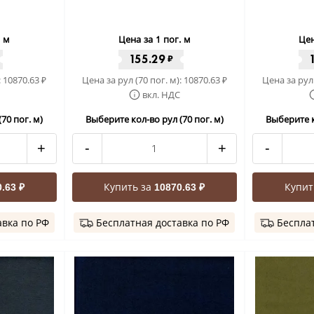
. м
Цена за 1 пог. м
Цен
155.29
₽
:
10870.63
Цена за рул (70 пог. м):
10870.63
Цена за рул 
₽
₽
вкл. НДС
70 пог. м)
Выберите кол-во рул (70 пог. м)
Выберите к
+
-
+
-
Купить за
Купит
.63 ₽
10870.63 ₽
авка по РФ
Бесплатная доставка по РФ
Бесплат