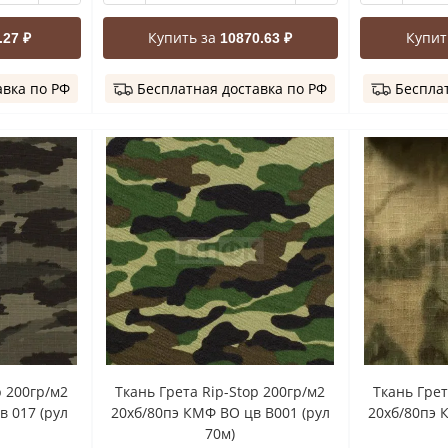
Купить за
Купит
.27 ₽
10870.63 ₽
авка по РФ
Бесплатная доставка по РФ
Бесплат
p 200гр/м2
Ткань Грета Rip-Stop 200гр/м2
Ткань Грет
в 017 (рул
20хб/80пэ КМФ ВО цв B001 (рул
20хб/80пэ 
70м)