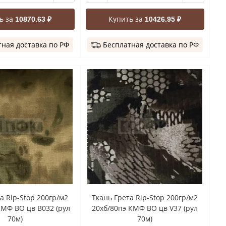
ь за
Купить за
10870.63 ₽
10426.95 ₽
ная доставка по РФ
Бесплатная доставка по РФ
а Rip-Stop 200гр/м2
Ткань Грета Rip-Stop 200гр/м2
КМФ ВО цв B032 (рул
20хб/80пэ КМФ ВО цв V37 (рул
70м)
70м)