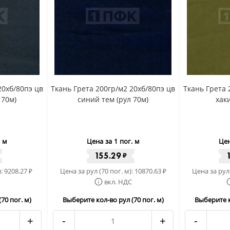
20хб/80пэ цв
Ткань Грета 200гр/м2 20хб/80пэ цв
Ткань Грета 
 70м)
синий тем (рул 70м)
хаки
. м
Цена за 1 пог. м
Цен
155.29
₽
):
9208.27
Цена за рул (70 пог. м):
10870.63
Цена за рул 
₽
₽
вкл. НДС
70 пог. м)
Выберите кол-во рул (70 пог. м)
Выберите к
+
-
+
-