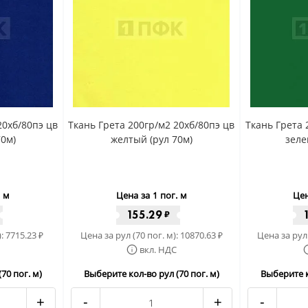
20хб/80пэ цв
Ткань Грета 200гр/м2 20хб/80пэ цв
Ткань Грета 
70м)
желтый (рул 70м)
зеле
. м
Цена за 1 пог. м
Цен
155.29
₽
):
7715.23
Цена за рул (70 пог. м):
10870.63
Цена за рул 
₽
₽
вкл. НДС
70 пог. м)
Выберите кол-во рул (70 пог. м)
Выберите к
+
-
+
-