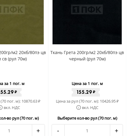
200гр/м2 20хб/80пэ цв
Ткань Грета 200гр/м2 20хб/80пэ цв
 св (рул 70м)
черный (рул 70м)
а за 1 пог. м
Цена за 1 пог. м
155.29
155.29
₽
₽
(70 пог. м):
10870.63
Цена за рул (70 пог. м):
10426.95
₽
₽
вкл. НДС
вкл. НДС
ол-во рул (70 пог. м)
Выберите кол-во рул (70 пог. м)
+
-
+