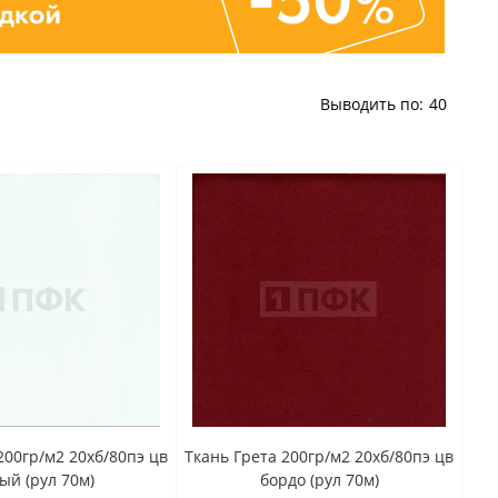
Выводить по:
40
200гр/м2 20хб/80пэ цв
Ткань Грета 200гр/м2 20хб/80пэ цв
ый (рул 70м)
бордо (рул 70м)