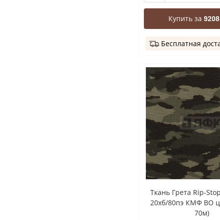
Купить за
9208
Бесплатная дост
Ткань Грета Rip-Sto
20хб/80пэ КМФ ВО ц
70м)