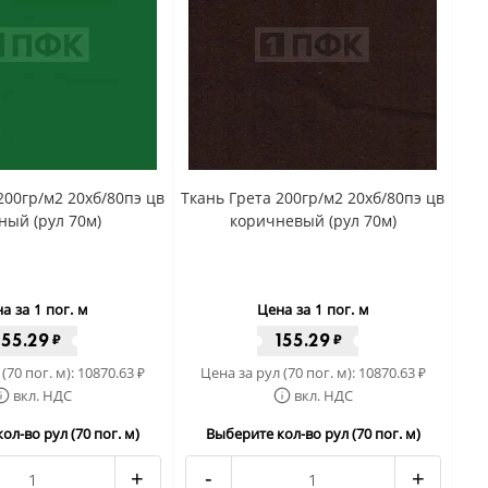
200гр/м2 20хб/80пэ цв
Ткань Грета 200гр/м2 20хб/80пэ цв
ный (рул 70м)
коричневый (рул 70м)
а за 1 пог. м
Цена за 1 пог. м
155.29
155.29
₽
₽
(70 пог. м):
10870.63
Цена за рул (70 пог. м):
10870.63
₽
₽
вкл. НДС
вкл. НДС
ол-во рул (70 пог. м)
Выберите кол-во рул (70 пог. м)
+
-
+