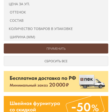
Ушковые
Цепочки шарики с замком
Ткани
ЦЕНА ЗА УП.
Шторные
Шнуры
ОТТЕНОК
Элементы декора
СОСТАВ
Сумочная фурнитура
КОЛИЧЕСТВО ТОВАРОВ В УПАКОВКЕ
ШИРИНА (ММ)