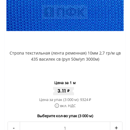
Стропа текстильная (лента ременная) 10мм 2,7 гр/м цв
435 василек св (рул 50м/уп 3000м)
Цена за 1 м
3.11
₽
Цена за упак (3 000 м):
9324
₽
вкл. НДС
Выберите кол-во упак (3 000 м)
-
+