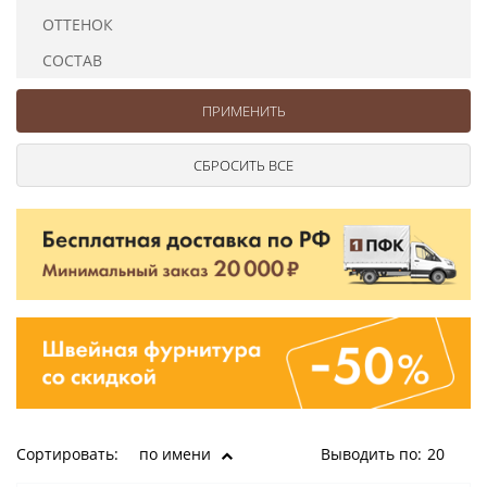
Ушковые
Цепочки шарики с замком
Ткани
ОТТЕНОК
Шторные
Шнуры
СОСТАВ
Элементы декора
Сумочная фурнитура
Сортировать:
по имени
Выводить по:
20