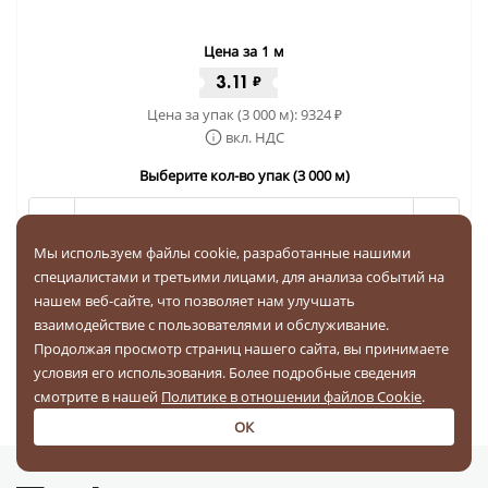
Цена за 1 м
3.11
₽
Цена за упак (3 000 м):
9324
₽
вкл. НДС
Выберите кол-во упак (3 000 м)
-
+
Мы используем файлы cookie, разработанные нашими
специалистами и третьими лицами, для анализа событий на
Купить за
9324 ₽
нашем веб-сайте, что позволяет нам улучшать
взаимодействие с пользователями и обслуживание.
Бесплатная доставка по РФ
Продолжая просмотр страниц нашего сайта, вы принимаете
условия его использования. Более подробные сведения
смотрите в нашей
Политике в отношении файлов Cookie
.
1
2
3
ОК