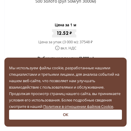
500 золото (рул 50м/уп 3000м)
Цена за 1 м
12.52
₽
Цена за упак (3 000 м):
37548
₽
вкл. НДС
Выберите кол-во упак (3 000 м)
Мы используем файлы cookie, разработанные нашими
-
+
специалистами и третьими лицами, для анализа событий на
нашем веб-сайте, что позволяет нам улучшать
Купить за
37548 ₽
взаимодействие с пользователями и обслуживание.
Продолжая просмотр страниц нашего сайта, вы принимаете
условия его использования. Более подробные сведения
Бесплатная доставка по РФ
смотрите в нашей
Политике в отношении файлов Cookie
.
ОК
1
2
3