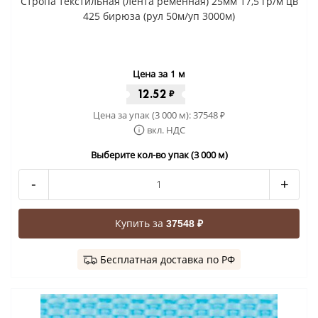
Стропа текстильная (лента ременная) 25мм 17,5 гр/м цв
425 бирюза (рул 50м/уп 3000м)
Цена за 1 м
12.52
₽
Цена за упак (3 000 м):
37548
₽
вкл. НДС
Выберите кол-во упак (3 000 м)
-
+
Купить за
37548 ₽
Бесплатная доставка по РФ