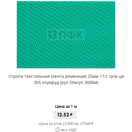
Стропа текстильная (лента ременная) 25мм 17,5 гр/м цв
305 изумруд (рул 50м/уп 3000м)
Цена за 1 м
12.52
₽
Цена за упак (3 000 м):
37548
₽
вкл. НДС