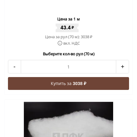
Цена за 1 м
43.4
₽
Цена за рул (70 м):
3038
₽
вкл. НДС
Выберите кол-во рул (70 м)
-
+
Купить за
3038 ₽