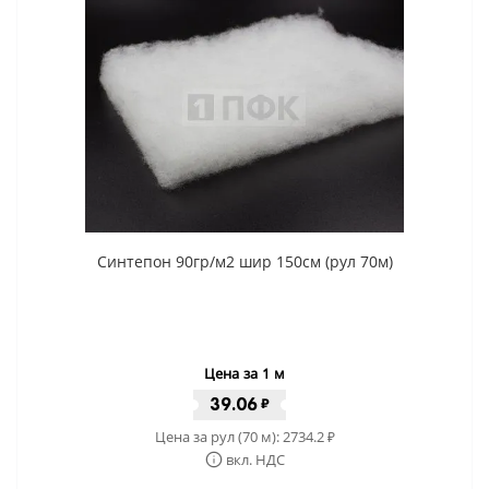
Синтепон 90гр/м2 шир 150см (рул 70м)
Цена за 1 м
39.06
₽
Цена за рул (70 м):
2734.2
₽
вкл. НДС