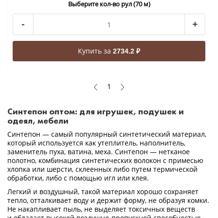
Выберите кол-во рул (70 м)
-
+
Купить за
2734.2 ₽
1
Синтепон оптом: для игрушек, подушек и
одеял, мебели
Синтепон — самый популярный синтетический материал,
который используется как утеплитель, наполнитель,
заменитель пуха, ватина, меха. Синтепон — нетканое
полотно, комбинация синтетических волокон с примесью
хлопка или шерсти, склеенных либо путем термической
обработки, либо с помощью игл или клея.
Легкий и воздушный, такой материал хорошо сохраняет
тепло, отталкивает воду и держит форму, не образуя комки.
Не накапливает пыль, не выделяет токсичных веществ
и обладает высокой
воздушно-пропускной
способностью.