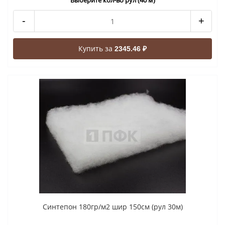
Выберите кол-во рул (40 м)
-
+
Купить за
2345.46 ₽
Синтепон 180гр/м2 шир 150см (рул 30м)