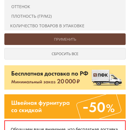
Ушковые
Цепочки шарики с замком
Ткани
ОТТЕНОК
Шторные
Шнуры
ПЛОТНОСТЬ (ГР/М2)
Элементы декора
КОЛИЧЕСТВО ТОВАРОВ В УПАКОВКЕ
Сумочная фурнитура
Обращаем ваше внимание, что бесплатная доставка