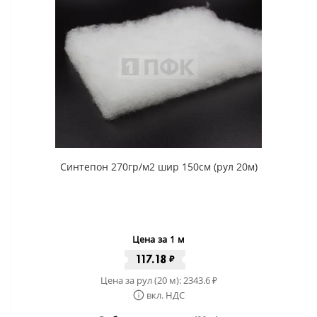
Синтепон 270гр/м2 шир 150см (рул 20м)
Цена за 1 м
117.18
₽
Цена за рул (20 м):
2343.6
₽
вкл. НДС