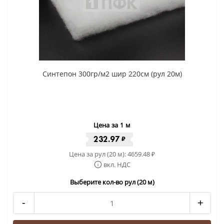
Синтепон 300гр/м2 шир 220см (рул 20м)
Цена за 1 м
232.97
₽
Цена за рул (20 м):
4659.48
₽
вкл. НДС
Выберите кол-во рул (20 м)
-
+