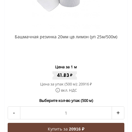
Башмачная резинка 20мм цв лимон (уп 25м/500м)
Цена за 1 м
41.83
₽
Цена за упак (500 м):
20916
₽
вкл. НДС
Выберите кол-во упак (500 м)
-
+
Купить за
20916 ₽