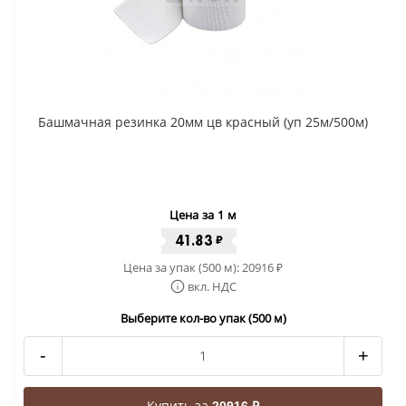
Башмачная резинка 20мм цв красный (уп 25м/500м)
Цена за 1 м
41.83
₽
Цена за упак (500 м):
20916
₽
вкл. НДС
Выберите кол-во упак (500 м)
-
+
Купить за
20916 ₽