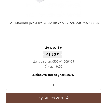
Башмачная резинка 20мм цв серый тем (уп 25м/500м)
Цена за 1 м
41.83
₽
Цена за упак (500 м):
20916
₽
вкл. НДС
Выберите кол-во упак (500 м)
-
+
Купить за
20916 ₽