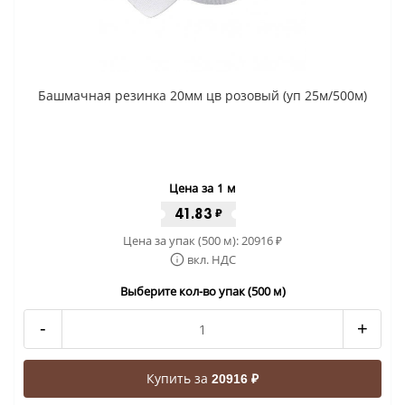
Башмачная резинка 20мм цв розовый (уп 25м/500м)
Цена за 1 м
41.83
₽
Цена за упак (500 м):
20916
₽
вкл. НДС
Выберите кол-во упак (500 м)
-
+
Купить за
20916 ₽