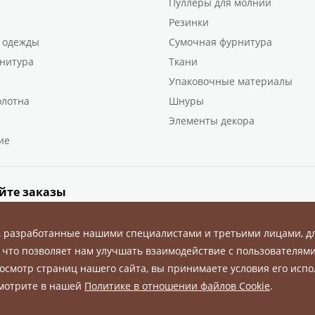
Пуллеры для молний
Резинки
 одежды
Сумочная фурнитура
нитура
Ткани
Упаковочные материалы
олотна
Шнуры
Элементы декора
ие
йте заказы
, разработанные нашими специалистами и третьими лицами, д
 что позволяет нам улучшать взаимодействие с пользователями
осмотр страниц нашего сайта, вы принимаете условия его испо
ны.
смотрите в нашей
Политике в отношении файлов Cookie
.