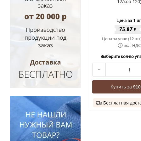
12/кор 120
Цена за 1 ш
75.87
₽
Цена за упак (12 шт
вкл. НДС
Выберите кол-во упа
-
Купить за
910
Бесплатная дост