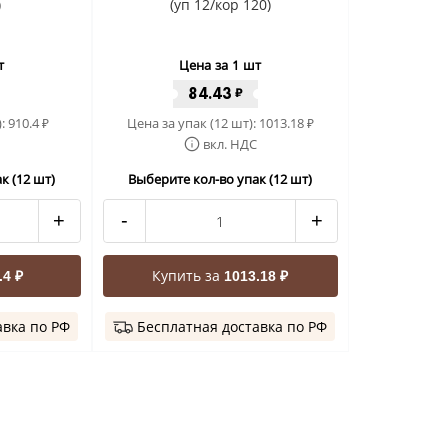
)
(уп 12/кор 120)
т
Цена за 1 шт
84.43
₽
):
910.4
Цена за упак (12 шт):
1013.18
₽
₽
вкл. НДС
к (12 шт)
Выберите кол-во упак (12 шт)
+
-
+
Купить за
.4 ₽
1013.18 ₽
авка по РФ
Бесплатная доставка по РФ