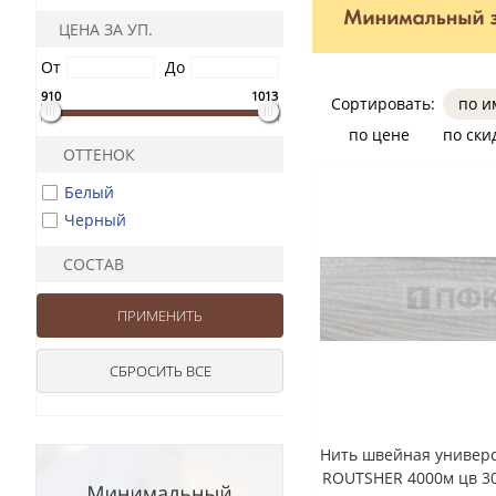
ЦЕНА ЗА УП.
От
До
910
1013
Сортировать:
по 
по цене
по ски
ОТТЕНОК
Белый
Черный
СОСТАВ
Нить швейная универс
ROUTSHER 4000м цв 30