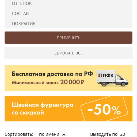
ОТТЕНОК
Ушковые
Цепочки шарики с замком
Ткани
Шторные
Шнуры
СОСТАВ
Элементы декора
ПОКРЫТИЕ
Сумочная фурнитура
Сортировать:
по имени
Выводить по:
20