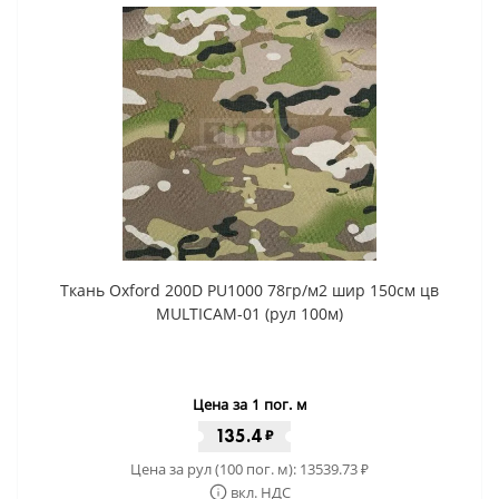
Ткань Oxford 200D PU1000 78гр/м2 шир 150см цв
MULTICAM-01 (рул 100м)
Цена за 1 пог. м
135.4
₽
Цена за рул (100 пог. м):
13539.73
₽
вкл. НДС