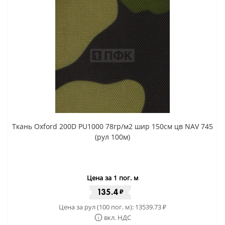
Ткань Oxford 200D PU1000 78гр/м2 шир 150см цв NAV 745
(рул 100м)
Цена за 1 пог. м
135.4
₽
Цена за рул (100 пог. м):
13539.73
₽
вкл. НДС