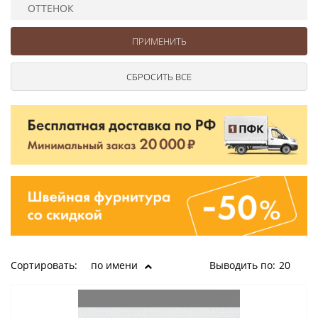
Ушковые
Цепочки шарики с замком
Ткани
ОТТЕНОК
Шторные
Шнуры
Элементы декора
Сумочная фурнитура
Сортировать:
по имени
Выводить по:
20