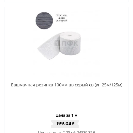
Башмачная резинка 100мм цв серый св (уп 25м/125м)
Цена за 1 м
199.04
₽
Цена за упак (125 м):
24879.75
₽