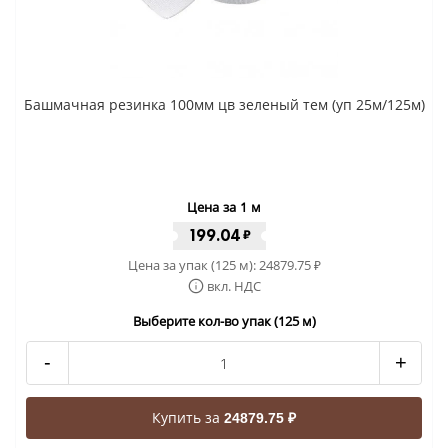
Башмачная резинка 100мм цв зеленый тем (уп 25м/125м)
Цена за 1 м
199.04
₽
Цена за упак (125 м):
24879.75
₽
вкл. НДС
Выберите кол-во упак (125 м)
-
+
Купить за
24879.75 ₽