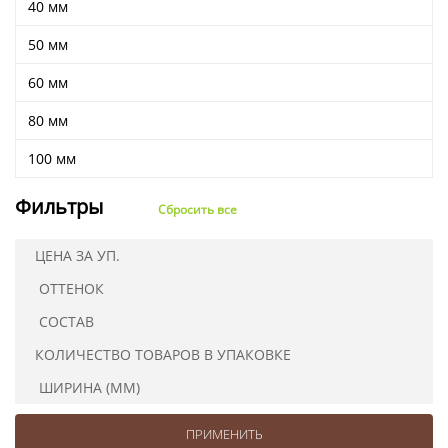
40 мм
Ушковые
Цепочки шарики с замком
Ткани
Шторные
Шнуры
50 мм
Элементы декора
60 мм
Сумочная фурнитура
80 мм
100 мм
Фильтры
Сбросить все
ЦЕНА ЗА УП.
ОТТЕНОК
СОСТАВ
КОЛИЧЕСТВО ТОВАРОВ В УПАКОВКЕ
ШИРИНА (ММ)