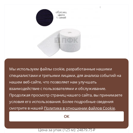
Мы используем файлы cookie, разработанные нашими
специалистами и третьими лицами, для анализа событий на
Башмачная резинка 100мм цв синий тем (уп 25м/125м)
нашем веб-сайте, что позволяет нам улучшать
взаимодействие с пользователями и обслуживание.
Продолжая просмотр страниц нашего сайта, вы принимаете
условия его использования. Более подробные сведения
смотрите в нашей
Политике в отношении файлов Cookie
.
Цена за 1 м
ОК
199.04
₽
Цена за упак (125 м):
24879.75
₽