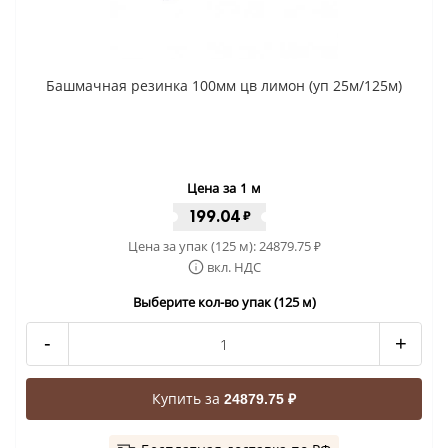
Башмачная резинка 100мм цв лимон (уп 25м/125м)
Цена за 1 м
199.04
₽
Цена за упак (125 м):
24879.75
₽
вкл. НДС
Выберите кол-во упак (125 м)
-
+
Купить за
24879.75 ₽