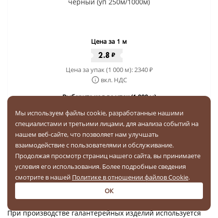
черный (уп 250м/1000м)
Цена за 1 м
2.8
₽
Цена за упак (1 000 м):
2340
₽
вкл. НДС
Выберите кол-во упак (1 000 м)
Мы используем файлы cookie, разработанные нашими
-
+
специалистами и третьими лицами, для анализа событий на
нашем веб-сайте, что позволяет нам улучшать
Купить за
2340 ₽
взаимодействие с пользователями и обслуживание.
Продолжая просмотр страниц нашего сайта, вы принимаете
условия его использования. Более подробные сведения
Бесплатная доставка по РФ
смотрите в нашей
Политике в отношении файлов Cookie
.
ОК
1
2
3
...
10
11
При производстве галантерейных изделий используется