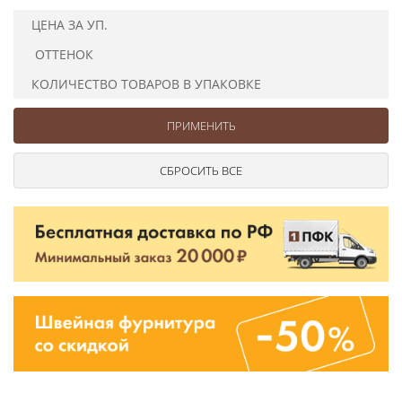
Ушковые
Цепочки шарики с замком
Ткани
ЦЕНА ЗА УП.
Шторные
Шнуры
ОТТЕНОК
Элементы декора
Сумочная фурнитура
КОЛИЧЕСТВО ТОВАРОВ В УПАКОВКЕ