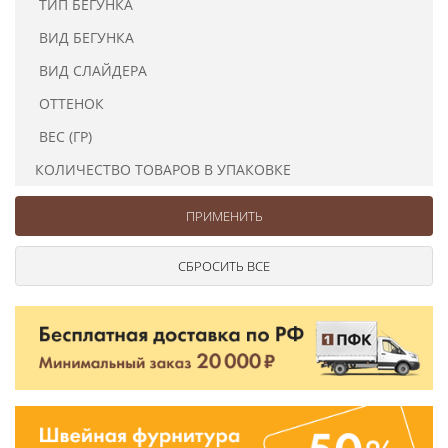
ТИП БЕГУНКА
Ушковые
Цепочки шарики с замком
Ткани
Шторные
Шнуры
ВИД БЕГУНКА
Элементы декора
ВИД СЛАЙДЕРА
Сумочная фурнитура
ОТТЕНОК
ВЕС (ГР)
КОЛИЧЕСТВО ТОВАРОВ В УПАКОВКЕ