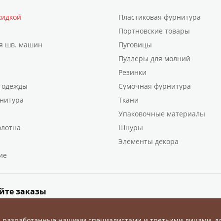
кидкой
Пластиковая фурнитура
Портновские товары
я шв. машин
Пуговицы
Пуллеры для молний
Резинки
 одежды
Сумочная фурнитура
нитура
Ткани
Упаковочные материалы
олотна
Шнуры
Элементы декора
ие
йте заказы
, разработанные нашими специалистами и третьими лицами, д