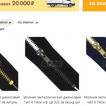
имени
по имени
дке
я джинсовая
Молния металлическая джинсовая
Молния мета
2 зв латунь
тип 4 14см н/р цв 322 зв оксид (уп
тип 4 14см 