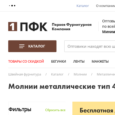
Каталог
О компани
Оптовы
по все
Минима
КАТАЛОГ
ТОВАРЫ СО СКИДКОЙ
БЕГУНКИ
ЛЕНТЫ
МАНЖЕТЫ
Швейная фурнитура
/
Каталог
/
Молнии
/
Металличе
Молнии металлические тип 4
Фильтры
Сбросить все