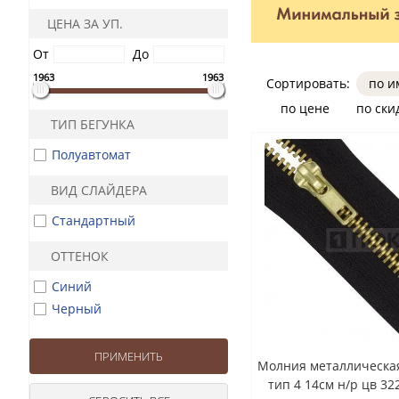
ЦЕНА ЗА УП.
От
До
1963
1963
Сортировать:
по 
по цене
по ски
ТИП БЕГУНКА
Полуавтомат
ВИД СЛАЙДЕРА
Стандартный
ОТТЕНОК
Синий
Черный
Молния металлическа
тип 4 14см н/р цв 32