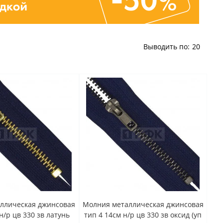
Выводить по:
20
ллическая джинсовая
Молния металлическая джинсовая
н/р цв 330 зв латунь
тип 4 14см н/р цв 330 зв оксид (уп