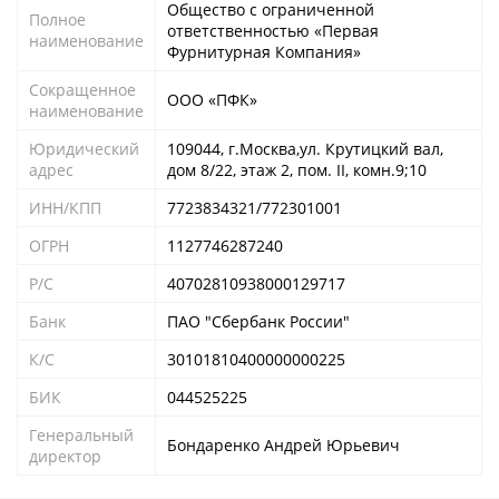
Общество с ограниченной
Полное
ответственностью «Первая
наименование
Фурнитурная Компания»
Сокращенное
ООО «ПФК»
наименование
Юридический
109044, г.Москва,ул. Крутицкий вал,
адрес
дом 8/22, этаж 2, пом. II, комн.9;10
ИНН/КПП
7723834321/772301001
ОГРН
1127746287240
Р/С
40702810938000129717
Банк
ПАО "Сбербанк России"
К/С
30101810400000000225
БИК
044525225
Генеральный
Бондаренко Андрей Юрьевич
директор