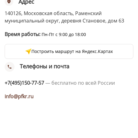
Адрес
Ушковые
Цепочки шарики с замком
Ткани
Шторные
Шнуры
140126, Московская область, Раменский
Элементы декора
муниципальный округ, деревня Становое, дом 63
Сумочная фурнитура
Время работы:
Пн-Пт с 9:00 до 18:00
Построить маршрут на Яндекс.Картах
Телефоны и почта
+7(495)150-77-57
— бесплатно по всей России
info@pfkr.ru