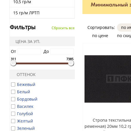
10,5 гр/м
15 гр/м ЛРТП
Фильтры
Сортировать:
по 
Сбросить все
по цене
по ски
ЦЕНА ЗА УП.
От
До
311
7385
ОТТЕНОК
Бежевый
Белый
Бордовый
Василек
Голубой
Стропа текстильна
Желтый
ременная) 20мм 10,2 гр
Зеленый