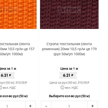
екстильная (лента
Стропа текстильная (лента
0мм 10,5 гр/м цв 157
ременная) 20мм 10,5 гр/м цв 179
 50м/уп 1000м)
(рул 50м/уп 1000м)
ена за 1 м
Цена за 1 м
6.21
6.21
₽
₽
рул (50 м):
310.59
Цена за рул (50 м):
310.59
₽
₽
вкл. НДС
вкл. НДС
 кол-во рул (50 м)
Выберите кол-во рул (50 м)
+
-
+