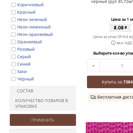
черный (рул 45,72м/
Коричневый
Красный
Неон-зеленый
Цена за 1 м
Неон-лимонный
8.08
₽
Неон-оранжевый
Цена за упак (914.4 м)
Оранжевый
вкл. НДС
Розовый
Выберите кол-во упак
Серый
Синий
-
Хаки
Черный
Купить за
7384
СОСТАВ
Бесплатная дост
КОЛИЧЕСТВО ТОВАРОВ В
УПАКОВКЕ