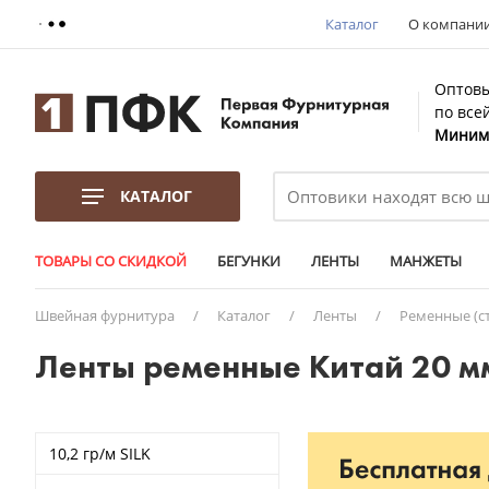
Каталог
О компани
Оптовы
по все
Минима
КАТАЛОГ
ТОВАРЫ СО СКИДКОЙ
БЕГУНКИ
ЛЕНТЫ
МАНЖЕТЫ
Швейная фурнитура
/
Каталог
/
Ленты
/
Ременные (с
Ленты ременные Китай 20 м
10,2 гр/м SILK