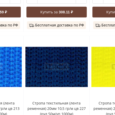
Купить за
Купи
59 ₽
308.11 ₽
авка по РФ
Бесплатная доставка по РФ
Бесплат
я (лента
Стропа текстильная (лента
Стропа т
гр/м цв 213
ременная) 20мм 10,5 гр/м цв 227
ременная) 2
00м)
(рул 50м/уп 1000м)
(рул