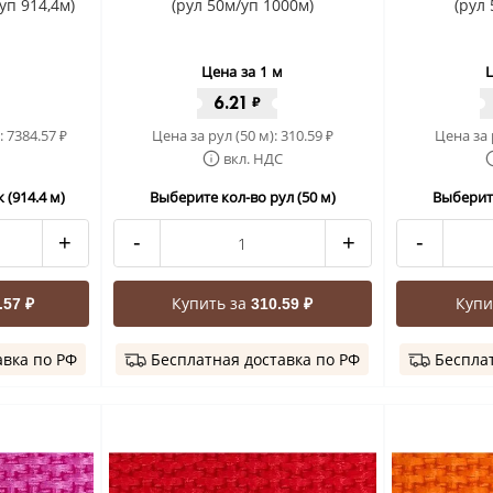
уп 914,4м)
(рул 50м/уп 1000м)
(рул
Цена за 1 м
Ц
6.21
₽
:
7384.57
Цена за рул (50 м):
310.59
Цена за 
₽
₽
вкл. НДС
 (914.4 м)
Выберите кол-во рул (50 м)
Выберите
+
-
+
-
Купить за
Купи
.57 ₽
310.59 ₽
авка по РФ
Бесплатная доставка по РФ
Бесплат