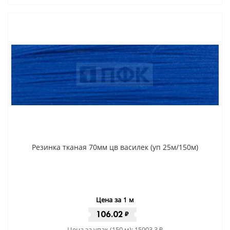
Резинка тканая 70мм цв василек (уп 25м/150м)
Цена за 1 м
106.02
₽
Цена за упак (150 м):
15903.3
₽