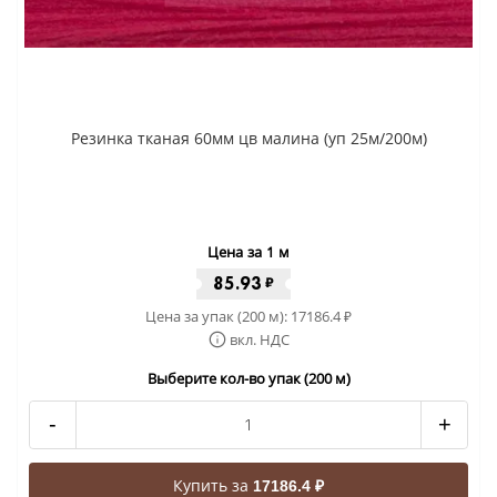
Резинка тканая 60мм цв малина (уп 25м/200м)
Цена за 1 м
85.93
₽
Цена за упак (200 м):
17186.4
₽
вкл. НДС
Выберите кол-во упак (200 м)
-
+
Купить за
17186.4 ₽