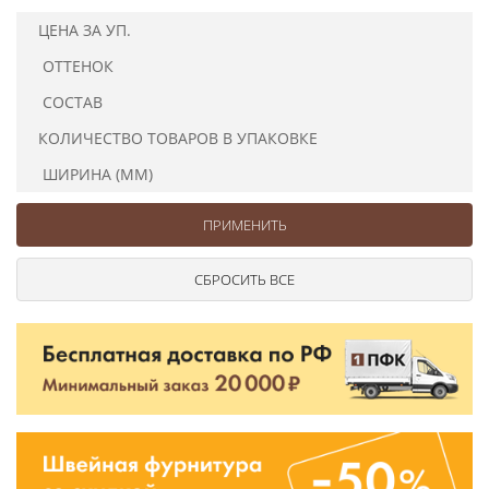
Ушковые
Цепочки шарики с замком
Ткани
ЦЕНА ЗА УП.
Шторные
Шнуры
ОТТЕНОК
Элементы декора
Сумочная фурнитура
СОСТАВ
КОЛИЧЕСТВО ТОВАРОВ В УПАКОВКЕ
ШИРИНА (ММ)