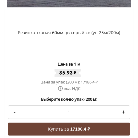
Резинка тканая 60мм цв серый св (уп 25м/200м)
Цена за 1 м
85.93
₽
Цена за упак (200 м):
17186.4
₽
вкл. НДС
Выберите кол-во упак (200 м)
-
+
Купить за
17186.4 ₽