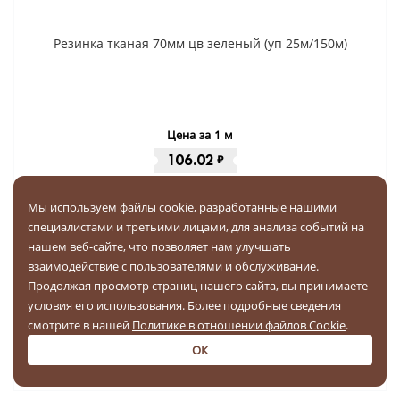
Резинка тканая 70мм цв зеленый (уп 25м/150м)
Цена за 1 м
106.02
₽
Цена за упак (150 м):
15903.3
₽
вкл. НДС
Мы используем файлы cookie, разработанные нашими
специалистами и третьими лицами, для анализа событий на
Выберите кол-во упак (150 м)
нашем веб-сайте, что позволяет нам улучшать
взаимодействие с пользователями и обслуживание.
-
+
Продолжая просмотр страниц нашего сайта, вы принимаете
условия его использования. Более подробные сведения
Купить за
15903.3 ₽
смотрите в нашей
Политике в отношении файлов Cookie
.
ОК
Бесплатная доставка по РФ