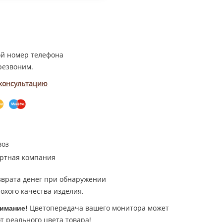
ой номер телефона
резвоним.
 консультацию
воз
ртная компания
зврата денег при обнаружении
охого качества изделия.
Цветопередача вашего монитора может
имание!
т реального цвета товара!