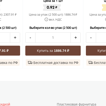
шт
Цена за 1 шт
Ц
0.92
₽
т):
2307.91
Цена за упак (2 500 шт):
1886.74
Цена за упа
₽
₽
С
вкл. НДС
 (2 500 шт)
Выберите кол-во упак (2 500 шт)
Выберите к
+
-
+
-
Купить за
Купи
7.91 ₽
1886.74 ₽
авка по РФ
Бесплатная доставка по РФ
Беспла
кидкой
Пластиковая фурнитура