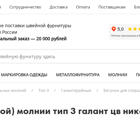
и
Сотрудничество
Доставка
Оплата
Поставщикам
Бл
е поставки швейной фурнитуры
й России
льный заказ — 20 000 рублей
МАРКИРОВКА ОДЕЖДЫ
МЕТАЛЛОФУРНИТУРА
МОЛНИИ
П
льных молний
/
Тип 3
/
Галантерейные
/
Бегунок для спира
той) молнии тип 3 галант цв н