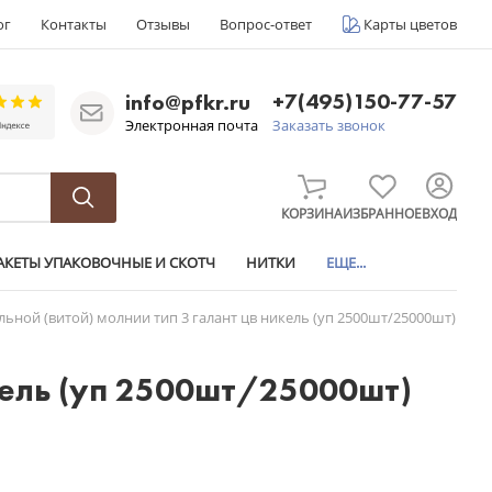
ог
Контакты
Отзывы
Вопрос-ответ
Карты цветов
+7(495)150-77-57
info@pfkr.ru
Электронная почта
Заказать звонок
КОРЗИНА
ИЗБРАННОЕ
ВХОД
АКЕТЫ УПАКОВОЧНЫЕ И СКОТЧ
НИТКИ
ЕЩЕ...
льной (витой) молнии тип 3 галант цв никель (уп 2500шт/25000шт)
икель (уп 2500шт/25000шт)