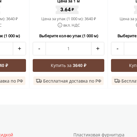
м
Цена за 1 м
3.64
₽
 м):
3640
Цена за упак (1 000 м):
3640
Цена за у
₽
₽
С
вкл. НДС
к (1 000 м)
Выберите кол-во упак (1 000 м)
Выберите к
+
-
+
-
Купить за
Куп
40 ₽
3640 ₽
авка по РФ
Бесплатная доставка по РФ
Беспла
кидкой
Пластиковая фурнитура