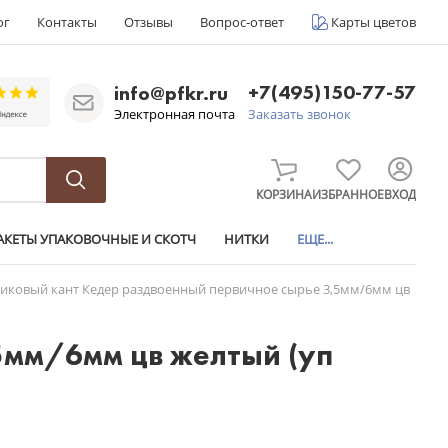
ог
Контакты
Отзывы
Вопрос-ответ
Карты цветов
+7(495)150-77-57
info@pfkr.ru
Электронная почта
Заказать звонок
КОРЗИНА
ИЗБРАННОЕ
ВХОД
АКЕТЫ УПАКОВОЧНЫЕ И СКОТЧ
НИТКИ
ЕЩЕ...
тиковый кант Кедер раздвоенный первичное сырье 3,5мм/6мм цв
5мм/6мм цв желтый (уп