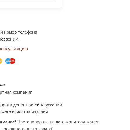
ой номер телефона
резвоним.
 консультацию
воз
ртная компания
зврата денег при обнаружении
охого качества изделия.
Цветопередача вашего монитора может
имание!
т реального цвета товара!