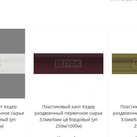
т Кедер
Пластиковый кант Кедер
Пласти
чное сырье
раздвоенный первичное сырье
раздвоенн
лый (уп
3,5мм/6мм цв бордовый (уп
3,5мм/6
м)
250м/1000м)
2