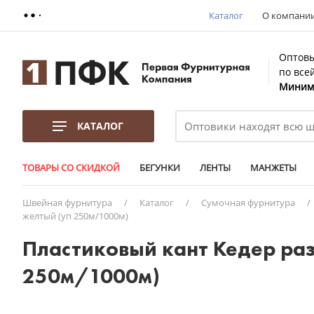
Каталог
О компани
Оптовы
по все
Минима
КАТАЛОГ
ТОВАРЫ СО СКИДКОЙ
БЕГУНКИ
ЛЕНТЫ
МАНЖЕТЫ
Швейная фурнитура
/
Каталог
/
Сумочная фурнитура
/
желтый (уп 250м/1000м)
Пластиковый кант Кедер ра
250м/1000м)