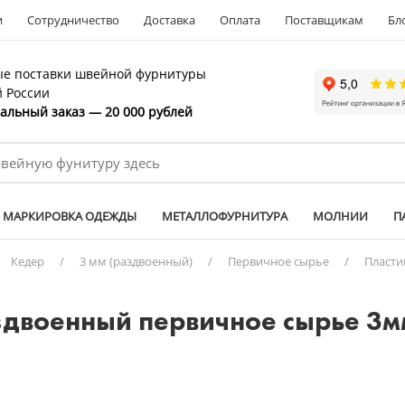
и
Сотрудничество
Доставка
Оплата
Поставщикам
Бл
е поставки швейной фурнитуры
й России
льный заказ — 20 000 рублей
МАРКИРОВКА ОДЕЖДЫ
МЕТАЛЛОФУРНИТУРА
МОЛНИИ
П
Кедер
/
3 мм (раздвоенный)
/
Первичное сырье
/
Пласти
здвоенный первичное сырье 3м