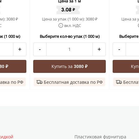
м
Цена за 1 м
3.08
₽
 м):
3080
Цена за упак (1 000 м):
3080
Цена за у
₽
₽
С
вкл. НДС
к (1 000 м)
Выберите кол-во упак (1 000 м)
Выберите к
+
-
+
-
Купить за
Куп
80 ₽
3080 ₽
авка по РФ
Бесплатная доставка по РФ
Беспла
кидкой
Пластиковая фурнитура