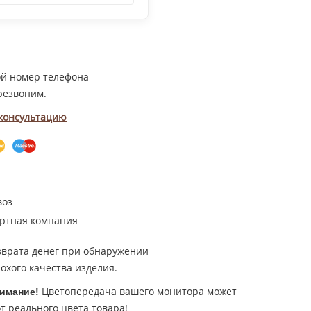
ой номер телефона
резвоним.
 консультацию
воз
ртная компания
зврата денег при обнаружении
охого качества изделия.
Цветопередача вашего монитора может
имание!
т реального цвета товара!