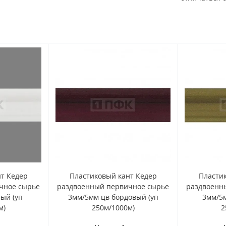
т Кедер
Пластиковый кант Кедер
Пласти
чное сырье
раздвоенный первичное сырье
раздвоенн
ый (уп
3мм/5мм цв бордовый (уп
3мм/5м
м)
250м/1000м)
2