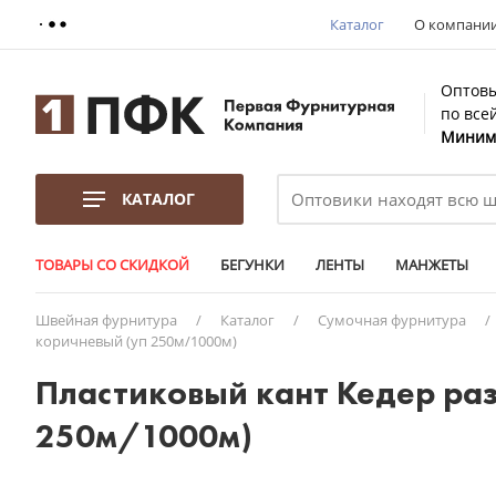
Каталог
О компани
Оптовы
по все
Минима
КАТАЛОГ
ТОВАРЫ СО СКИДКОЙ
БЕГУНКИ
ЛЕНТЫ
МАНЖЕТЫ
Швейная фурнитура
/
Каталог
/
Сумочная фурнитура
/
коричневый (уп 250м/1000м)
Пластиковый кант Кедер ра
250м/1000м)