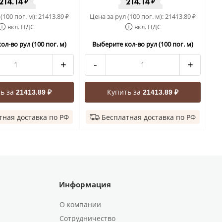
214.14
214.14
₽
₽
(100 пог. м):
21413.89
Цена за рул (100 пог. м):
21413.89
₽
₽
вкл. НДС
вкл. НДС
ол-во рул (100 пог. м)
Выберите кол-во рул (100 пог. м)
+
-
+
ь за
Купить за
21413.89 ₽
21413.89 ₽
тная доставка по РФ
Бесплатная доставка по РФ
Информация
О компании
Сотрудничество