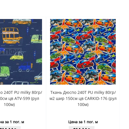
 240Т PU milky 80гр/
Ткань Дюспо 240Т PU milky 80гр/
0см цв ATV-599 (рул
м2 шир 150см цв CARKID-176 (рул
100м)
100м)
а за 1 пог. м
Цена за 1 пог. м