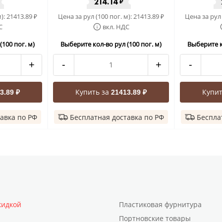
214.14
₽
м):
21413.89
Цена за рул (100 пог. м):
21413.89
Цена за рул 
₽
₽
С
вкл. НДС
100 пог. м)
Выберите кол-во рул (100 пог. м)
Выберите к
+
-
+
-
Купить за
Купит
3.89 ₽
21413.89 ₽
авка по РФ
Бесплатная доставка по РФ
Беспла
кидкой
Пластиковая фурнитура
Портновские товары