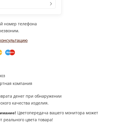
ой номер телефона
резвоним.
 консультацию
воз
ртная компания
зврата денег при обнаружении
охого качества изделия.
Цветопередача вашего монитора может
имание!
т реального цвета товара!