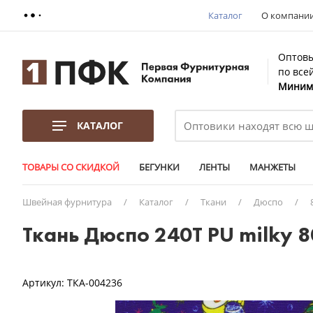
Каталог
О компани
Оптовы
по все
Минима
КАТАЛОГ
ТОВАРЫ СО СКИДКОЙ
БЕГУНКИ
ЛЕНТЫ
МАНЖЕТЫ
Швейная фурнитура
/
Каталог
/
Ткани
/
Дюспо
/
Ткань Дюспо 240Т PU milky 
Артикул:
ТКА-004236