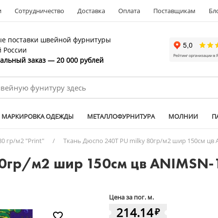
и
Сотрудничество
Доставка
Оплата
Поставщикам
Бл
е поставки швейной фурнитуры
й России
льный заказ — 20 000 рублей
МАРКИРОВКА ОДЕЖДЫ
МЕТАЛЛОФУРНИТУРА
МОЛНИИ
П
80 гр/м2 "Print"
/
Ткань Дюспо 240Т PU milky 80гр/м2 шир 150см цв 
80гр/м2 шир 150см цв ANIMSN-1
Цена за пог. м.
214.14
₽