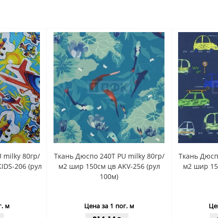
 milky 80гр/
Ткань Дюспо 240Т PU milky 80гр/
Ткань Дюспо
IDS-206 (рул
м2 шир 150см цв AKV-256 (рул
м2 шир 15
100м)
г. м
Цена за 1 пог. м
Цен