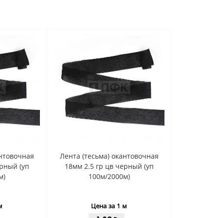
антовочная
Лента (тесьма) окантовочная
ерный (уп
18мм 2.5 гр цв черный (уп
м)
100м/2000м)
м
Цена за 1 м