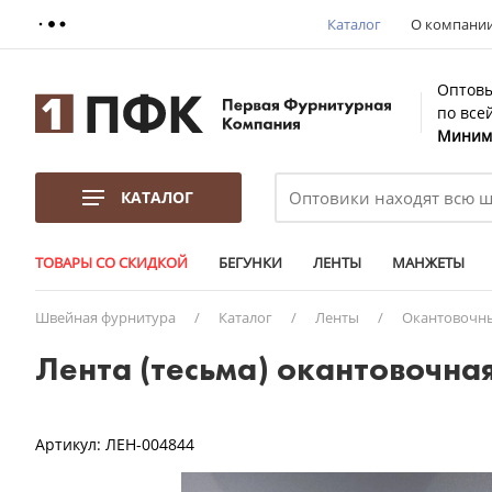
Каталог
О компани
Оптовы
по все
Минима
КАТАЛОГ
ТОВАРЫ СО СКИДКОЙ
БЕГУНКИ
ЛЕНТЫ
МАНЖЕТЫ
Швейная фурнитура
/
Каталог
/
Ленты
/
Окантовочн
Лента (тесьма) окантовочная
Артикул:
ЛЕН-004844