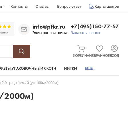
ог
Контакты
Отзывы
Вопрос-ответ
Карты цветов
+7(495)150-77-57
info@pfkr.ru
Электронная почта
Заказать звонок
КОРЗИНА
ИЗБРАННОЕ
ВХОД
АКЕТЫ УПАКОВОЧНЫЕ И СКОТЧ
НИТКИ
ЕЩЕ...
2.0 гр цв белый (уп 100м/2000м)
м/2000м)