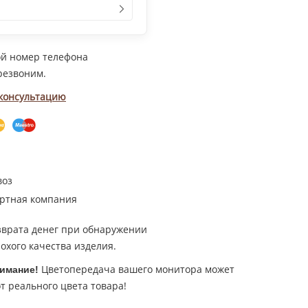
ой номер телефона
резвоним.
 консультацию
воз
ртная компания
зврата денег при обнаружении
охого качества изделия.
Цветопередача вашего монитора может
имание!
т реального цвета товара!