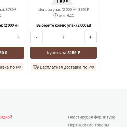
1.89
₽
 м):
3780
Цена за упак (2 000 м):
3159
₽
₽
С
вкл. НДС
к (2 000 м)
Выберите кол-во упак (2 000 м)
+
-
+
Купить за
80 ₽
3159 ₽
авка по РФ
Бесплатная доставка по РФ
кидкой
Пластиковая фурнитура
Портновские товары