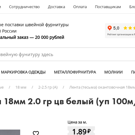
и
Сотрудничество
Доставка
Оплата
Поставщикам
Бл
е поставки швейной фурнитуры
й России
льный заказ — 20 000 рублей
МАРКИРОВКА ОДЕЖДЫ
МЕТАЛЛОФУРНИТУРА
МОЛНИИ
П
ые
/
18 мм
/
2-2.5 гр (А)
/
Лента (тесьма) окантовочная 18мм 
 18мм 2.0 гр цв белый (уп 100
Цена за м.
1.89
₽