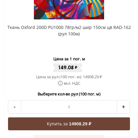
Ткань Oxford 200D PU1000 78гр/м2 шир 150см цв RAD-162
(рул 100м)
Цена за 1 пог. м
149.08
₽
Цена за рул (100 пог. м):
14908.29
₽
вкл. НДС
Выберите кол-во рул (100 пог. м)
-
+
Купить за
14908.29 ₽