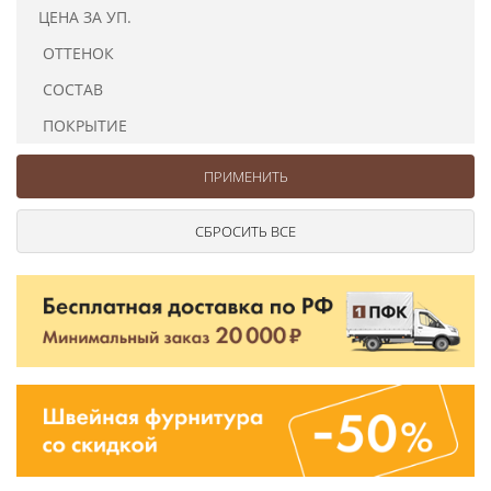
Ушковые
Цепочки шарики с замком
Ткани
ЦЕНА ЗА УП.
Шторные
Шнуры
ОТТЕНОК
Элементы декора
СОСТАВ
Сумочная фурнитура
ПОКРЫТИЕ