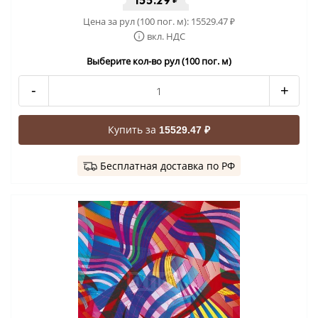
155.29
Цена за рул (100 пог. м):
15529.47
₽
вкл. НДС
Выберите кол-во рул (100 пог. м)
-
+
Купить за
15529.47 ₽
Бесплатная доставка по РФ