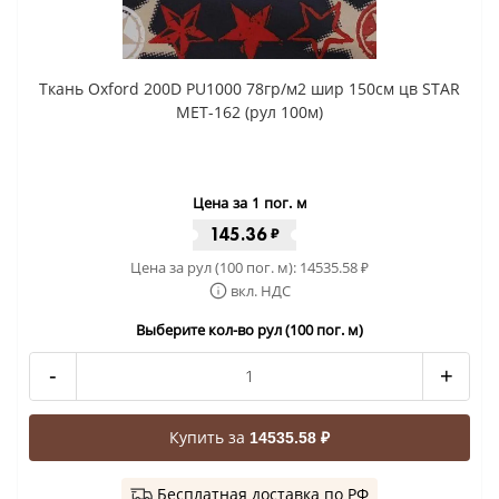
Ткань Oxford 200D PU1000 78гр/м2 шир 150см цв STAR
MET-162 (рул 100м)
Цена за 1 пог. м
145.36
₽
Цена за рул (100 пог. м):
14535.58
₽
вкл. НДС
Выберите кол-во рул (100 пог. м)
-
+
Купить за
14535.58 ₽
Бесплатная доставка по РФ