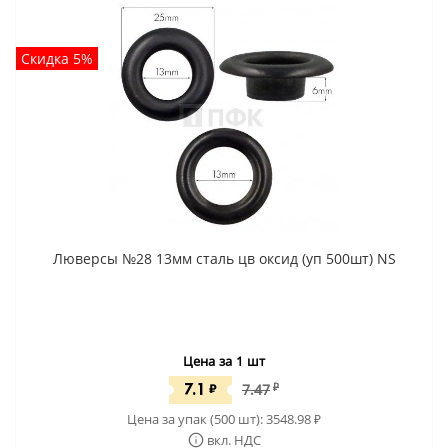
Скидка 5%
Люверсы №28 13мм сталь цв оксид (уп 500шт) NS
Цена за 1 шт
7.1
₽
7.47
₽
Цена за упак (500 шт):
3548.98
₽
вкл. НДС